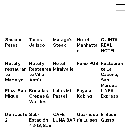
Shukon
Tacos
Marago's
Hotel
QUINTA
Perez
Jalisco
Steak
Manhatta
REAL
n
HOTEL
Hotel y
Hotel y
Hotel
Fénix PUB
Restauran
restauran
Restauran
Miralvalle
te La
te
te Villa
Casona,
Madelyn
Astúr
San
Marcos
Plaza San
Bruselas
Lala's Mi
Payaso
LINEA
Miguel
Crepas &
Pastel
Koking
Express
Waffles
Don Justo
Sub-
CAFE
Guarnece
El Buen
2
Estación
LUNA BAR
ría Luises
Gusto
42-13, San