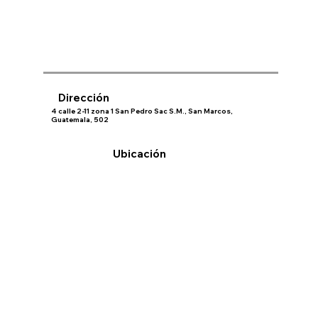
Dirección
4 calle 2-11 zona 1 San Pedro Sac S.M., San Marcos,
Guatemala, 502
Ubicación